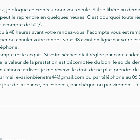
, je bloque ce créneau pour vous seule. S'il se libère au derni
 peut le reprendre en quelques heures. C'est pourquoi toute ré
n acompte de 50 %.
squ'à 48 heures avant votre rendez-vous, l'acompte vous est re
r ou annuler votre rendez-vous 48 avant en ligne sur votre esp
léphone.
compte reste acquis. Si votre séance était réglée par carte cade
e la valeur de la prestation est décomptée du bon, le solde dem
nulations tardives, je me réserve le droit de ne plus prendre de 
Par mail evasionbienetre44@gmail.com ou par téléphone au 06 3
e jour de la séance, en espèces, par chèque ou par virement. Je