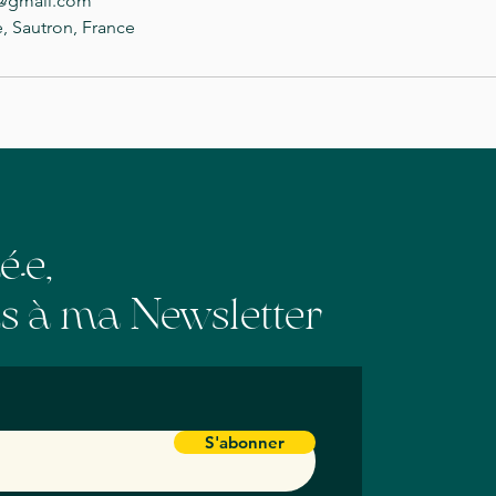
4@gmail.com
, Sautron, France
mé
e,
•
 à ma Newsletter
S'abonner