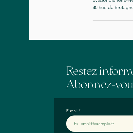
evasionbienetre4
80 Rue de Bretagne
Restez infor
Abonnez-vous
E-mail