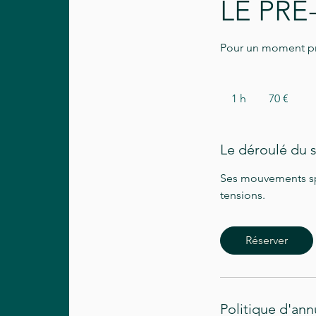
LE PRÉ
Pour un moment pri
70
euros
1 h
1
70 €
Le déroulé du 
Ses mouvements spé
tensions.
Réserver
Politique d'ann