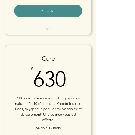
Acheter
CURE PALPER-ROULER 30 min • Au
cabinet
Cure
630€
€
630
Offrez à votre visage un lifting japonais
naturel. En 10 séances, le Kobido lisse les
rides, oxygène la peau et ravive son éclat
durablement. Une séance vous est
offerte.
Valable 12 mois