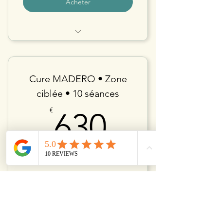
Acheter
CURE KOBIDO
Cure MADERO • Zone
ciblée • 10 séances
630€
€
630
Valable 12 mois
Acheter