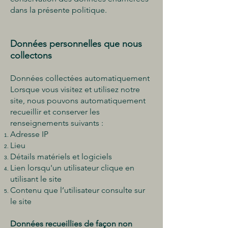
dans la présente politique.
Don
nées personnelles que nous
collectons
Données collectées automatiquement
Lorsque vous visitez et utilisez notre
site, nous pouvons automatiquement
recueillir et conserver les
renseignements suivants :
Adresse IP
Lieu
Détails matériels et logiciels
Lien lorsqu'un utilisateur clique en
utilisant le site
Contenu que l’utilisateur consulte sur
le site
Données recueillies de façon non