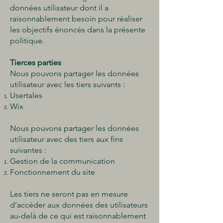
données utilisateur dont il a
raisonnablement besoin pour réaliser
les objectifs énoncés dans la présente
politique.
Tierces parties
Nous pouvons partager les données
utilisateur avec les tiers suivants :
Usertales
Wix
Nous pouvons partager les données
utilisateur avec des tiers aux fins
suivantes :
Gestion de la communication
Fonctionnement du site
Les tiers ne seront pas en mesure
d’accéder aux données des utilisateurs
au-delà de ce qui est raisonnablement