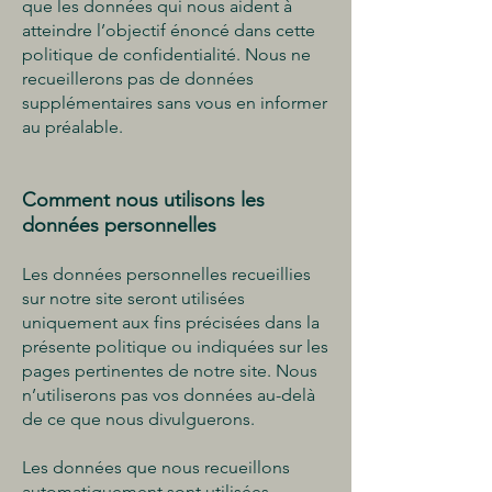
que les données qui nous aident à
atteindre l’objectif énoncé dans cette
politique de confidentialité. Nous ne
recueillerons pas de données
supplémentaires sans vous en informer
au préalable.
Comment nous utilisons les
données personnelles
Les données personnelles recueillies
sur notre site seront utilisées
uniquement aux fins précisées dans la
présente politique ou indiquées sur les
pages pertinentes de notre site. Nous
n’utiliserons pas vos données au-delà
de ce que nous divulguerons.
Les données que nous recueillons
automatiquement sont utilisées