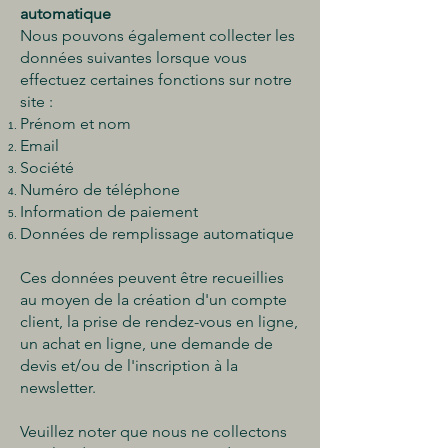
automatique
Nous pouvons également collecter les
données suivantes lorsque vous
effectuez certaines fonctions sur notre
site :
Prénom et nom
Email
Société
Numéro de téléphone
Information de paiement
Données de remplissage automatique
Ces données peuvent être recueillies
au moyen de la création d'un compte
client, la prise de rendez-vous en ligne,
un achat en ligne, une demande de
devis et/ou de l'inscription à la
newsletter.
Veuillez noter que nous ne collectons