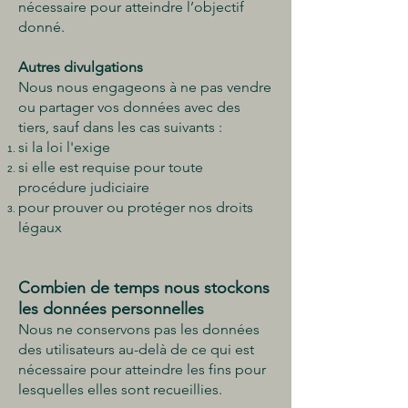
nécessaire pour atteindre l’objectif
donné.
Autres divulgations
Nous nous engageons à ne pas vendre
ou partager vos données avec des
tiers, sauf dans les cas suivants :
si la loi l'exige
si elle est requise pour toute
procédure judiciaire
pour prouver ou protéger nos droits
légaux
Combien de temps nous stockons
les données personnelles
Nous ne conservons pas les données
des utilisateurs au-delà de ce qui est
nécessaire pour atteindre les fins pour
lesquelles elles sont recueillies.