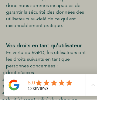
donc nous sommes incapables de
garantir la sécurité des données des
utilisateurs au-delà de ce qui est
raisonnablement pratique.
Vos droits en tant qu’utilisateur
En vertu du RGPD, les utilisateurs ont
les droits suivants en tant que
personnes concernées :
droit d’accès
droit de rectification
droit à l’effacement
droit de restreindre le traitement
droit à la portabilité des données
droit d'objection
Vous trouverez de plus amples
informations sur ces droits au chapitre
3 (art 12-23) du RGPD.