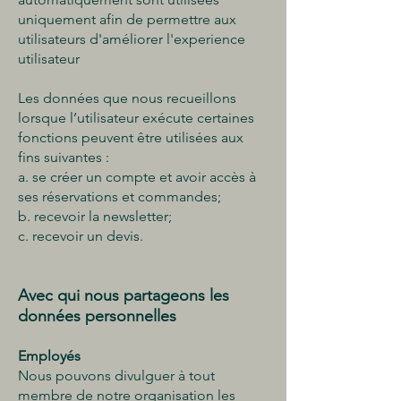
uniquement afin de permettre aux
utilisateurs d'améliorer l'experience
utilisateur
Les données que nous recueillons
lorsque l’utilisateur exécute certaines
fonctions peuvent être utilisées aux
fins suivantes :
a. se créer un compte et avoir accès à
ses réservations et commandes;
b. recevoir la newsletter;
c. recevoir un devis.
Avec qui nous partageons les
données personnelles
Employés
Nous pouvons divulguer à tout
membre de notre organisation les