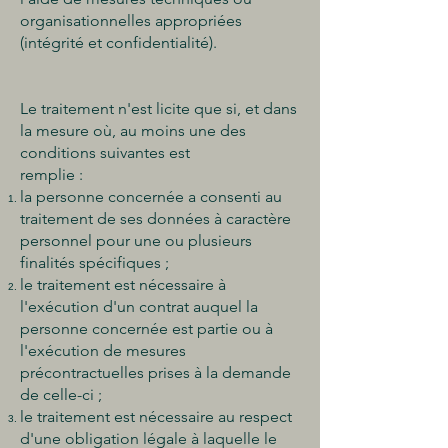
organisationnelles appropriées
(intégrité et confidentialité).
Le traitement n'est licite que si, et dans
la mesure où, au moins une des
conditions suivantes est
remplie :
la personne concernée a consenti au
traitement de ses données à caractère
personnel pour une ou plusieurs
finalités spécifiques ;
le traitement est nécessaire à
l'exécution d'un contrat auquel la
personne concernée est partie ou à
l'exécution de mesures
précontractuelles prises à la demande
de celle-ci ;
le traitement est nécessaire au respect
d'une obligation légale à laquelle le