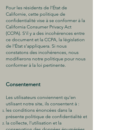
Pour les résidents de l’État de
Californie, cette politique de
confidentialité vise à se conformer à la
California Consumer Privacy Act
(CCPA). S’il y a des incohérences entre
ce document et la CCPA, la législation
de l’État s’appliquera. Si nous
constatons des incohérences, nous
modifierons notre politique pour nous
conformer à la loi pertinente.
Consentement
Les utilisateurs conviennent qu’en
utilisant notre site, ils consentent à :
les conditions énoncées dans la
présente politique de confidentialité et
la collecte, l’utilisation et la
conservation des données énumérées