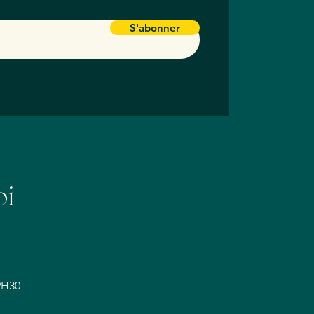
S'abonner
oi
9H30